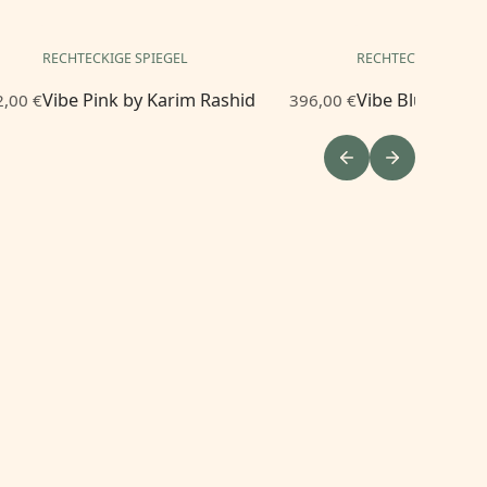
RECHTECKIGE SPIEGEL
RECHTECKIGE SPIE
Vibe Pink by Karim Rashid
Vibe Blue by Ka
,00 €
396,00 €