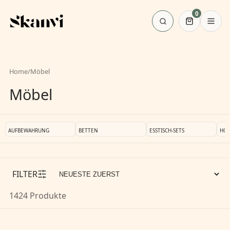
0
Home
/
Möbel
Möbel
AUFBEWAHRUNG
BETTEN
ESSTISCH-SETS
HOC
FILTER
1424 Produkte