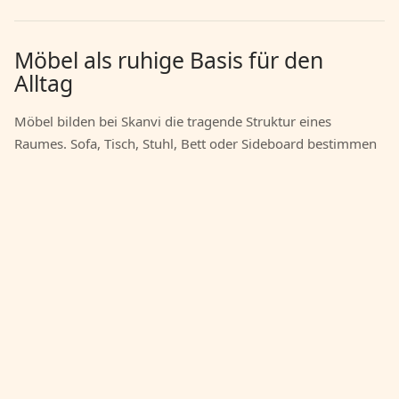
Möbel als ruhige Basis für den
Alltag
Möbel bilden bei Skanvi die tragende Struktur eines
Raumes. Sofa, Tisch, Stuhl, Bett oder Sideboard bestimmen
nicht nur den Stil, sondern auch Laufwege, Blickachsen und
die Art, wie ein Zimmer genutzt wird. Gute Möbel müssen
deshalb mehr leisten als auf einem Foto zu gefallen: Sie
sollen belastbar sein, sich kombinieren lassen und auch
nach Jahren noch selbstverständlich wirken.
Für die Auswahl ist zuerst der Raum wichtiger als das
einzelne Produkt. Miss Breiten, Tiefen und Durchgänge aus,
Mehr erfahren
prüfe Türen, Heizkörper, Fensterhöhen und vorhandene
Möbel. Ein Esstisch braucht Bewegungsfläche, ein Sofa
ausreichend Abstand zum Couchtisch, ein Schrank klare