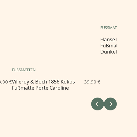
FUSSMATTEN
Hanse Home 00
Fußmatte Was
Dunkelgrau
FUSSMATTEN
Villeroy & Boch 1856 Kokos
9,90 €
39,90 €
Fußmatte Porte Caroline