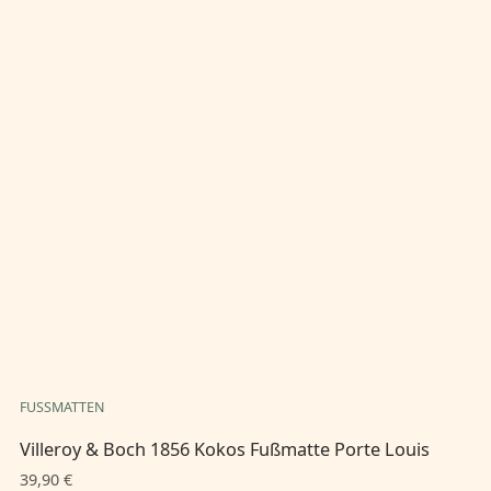
FUSSMATTEN
FU
Villeroy & Boch 1856 Kokos Fußmatte Porte Louis
Vi
39,90 €
39