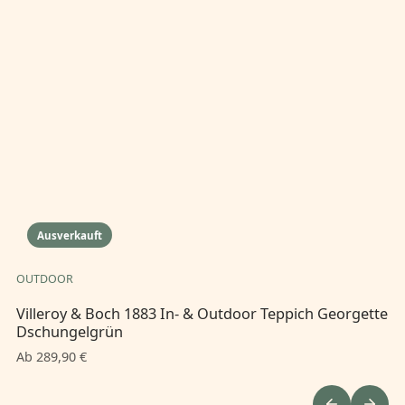
Ausverkauft
OUTDOOR
OU
Villeroy & Boch 1883 In- & Outdoor Teppich Georgette
Vi
Dschungelgrün
Na
Ab 289,90 €
Ab