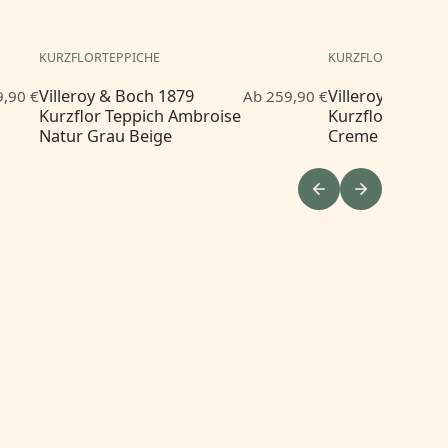
KURZFLORTEPPICHE
KURZFLORTEPPICH
Villeroy & Boch 1879
Villeroy & Boch
,90 €
Ab 259,90 €
Kurzflor Teppich Ambroise
Kurzflor Teppi
Natur Grau Beige
Creme