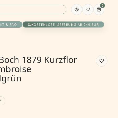
0
KT & FAQ
KOSTENLOSE LIEFERUNG AB 249 EUR
 Boch 1879 Kurzflor
mbroise
lgrün
r