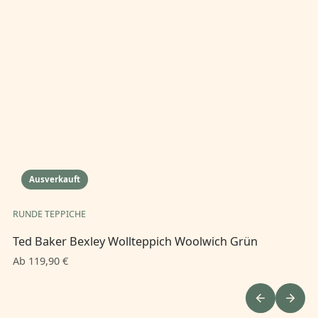
Ausverkauft
RUNDE TEPPICHE
RU
Ted Baker Bexley Wollteppich Woolwich Grün
Te
Ab 119,90 €
Ab