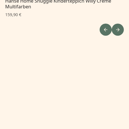
Hanse Home Snuggle Kinderteppich Willy Creme
Ha
Multifarben
Mu
159,90 €
15