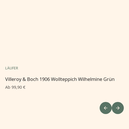
LÄUFER
LÄ
Villeroy & Boch 1906 Wollteppich Wilhelmine Grün
Vi
B
Ab 99,90 €
Ab