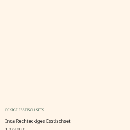
ECKIGE ESSTISCH-SETS
EC
Inca Rechteckiges Esstischset
In
1.029,00 €
1.