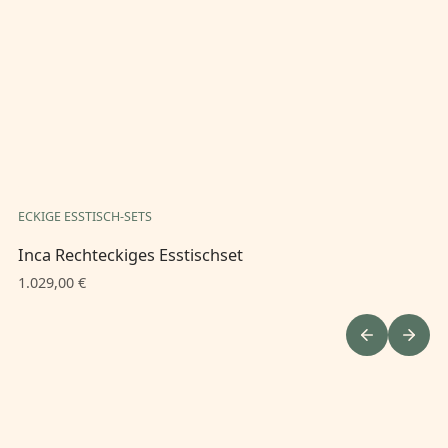
ECKIGE ESSTISCH-SETS
EC
Inca Rechteckiges Esstischset
In
1.029,00 €
1.