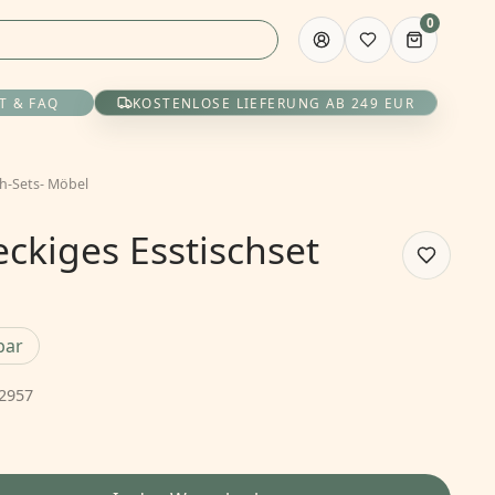
0
T & FAQ
KOSTENLOSE LIEFERUNG AB 249 EUR
ch-Sets
-
Möbel
eckiges Esstischset
bar
2957