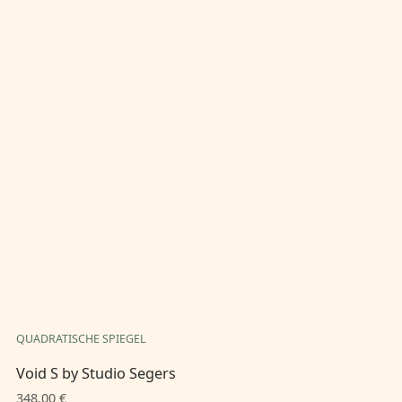
QUADRATISCHE SPIEGEL
QU
Void S by Studio Segers
Vo
348,00 €
74