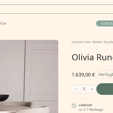
TEN
KONTA
Esstisch-Sets
-
Möbel
-
Runde
Olivia Ru
1.639,00 €
Verfüg
1
Lieferzeit
ca. 5–7 Werktage