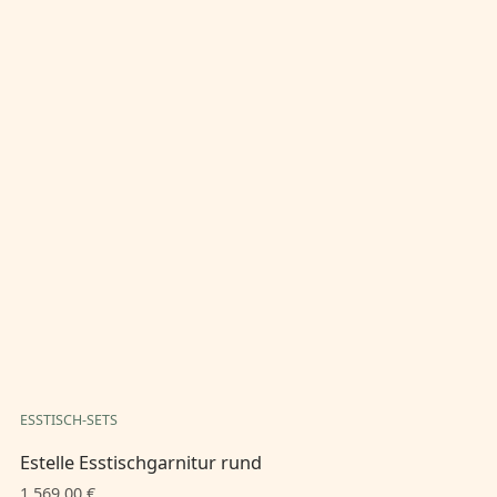
ESSTISCH-SETS
ES
Estelle Esstischgarnitur rund
Es
1.569,00 €
1.