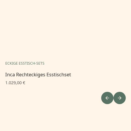
ECKIGE ESSTISCH-SETS
EC
Inca Rechteckiges Esstischset
In
1.029,00 €
1.