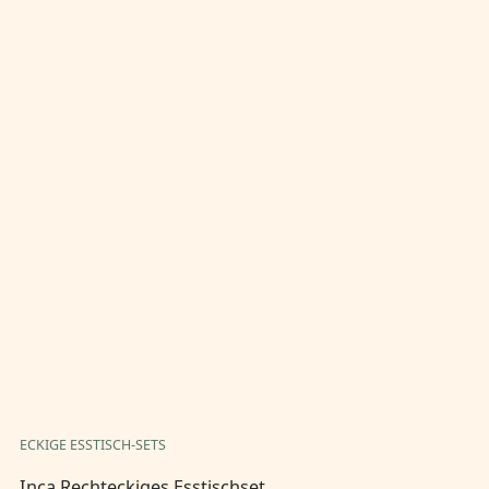
ECKIGE ESSTISCH-SETS
EC
Inca Rechteckiges Esstischset
In