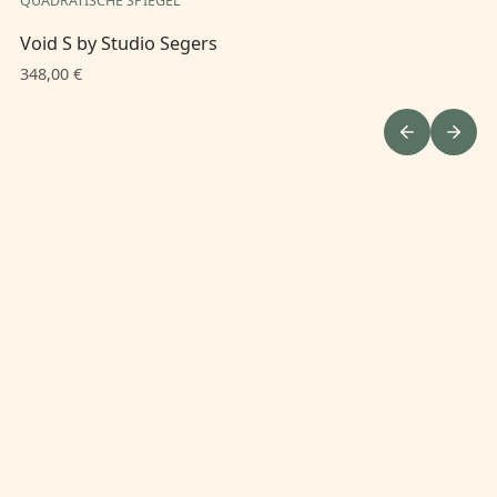
QUADRATISCHE SPIEGEL
QU
Void S by Studio Segers
Vo
348,00 €
74