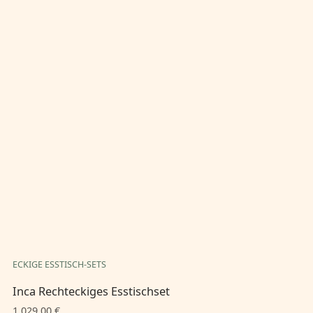
ECKIGE ESSTISCH-SETS
EC
Inca Rechteckiges Esstischset
In
1.029,00 €
1.