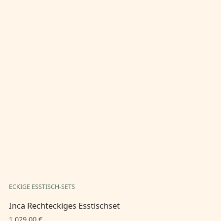
ECKIGE ESSTISCH-SETS
EC
Inca Rechteckiges Esstischset
In
1.029,00 €
1.