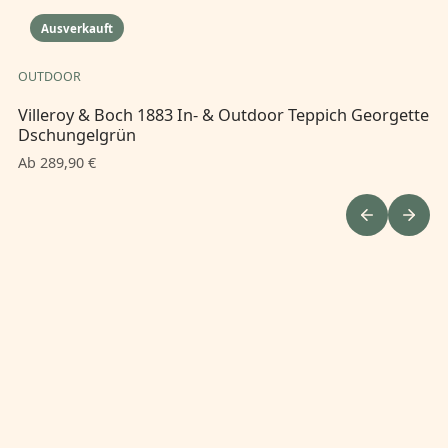
Ausverkauft
OUTDOOR
OU
Villeroy & Boch 1883 In- & Outdoor Teppich Georgette
Vi
Dschungelgrün
Na
Ab 289,90 €
Ab