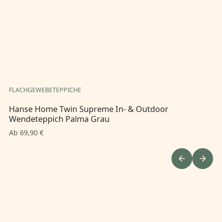
FLACHGEWEBETEPPICHE
FL
Hanse Home Twin Supreme In- & Outdoor
Ha
Wendeteppich Palma Grau
We
Ab 69,90 €
Ab