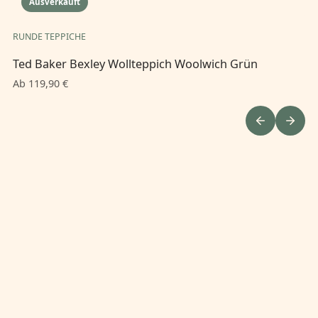
Ausverkauft
RUNDE TEPPICHE
RU
Ted Baker Bexley Wollteppich Woolwich Grün
Te
Ab 119,90 €
Ab