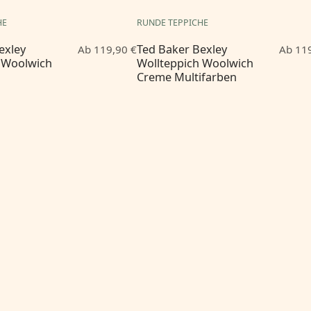
HE
RUNDE TEPPICHE
exley
Ted Baker Bexley
Ab 119,90 €
Ab 119
 Woolwich
Wollteppich Woolwich
Creme Multifarben