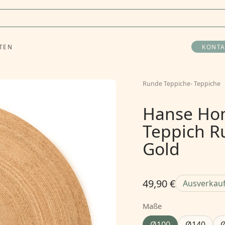
TEN
KONTA
Runde Teppiche
-
Teppiche
Hanse Hom
Teppich R
Gold
49,90 €
Ausverkau
Maße
Ø100
Ø140