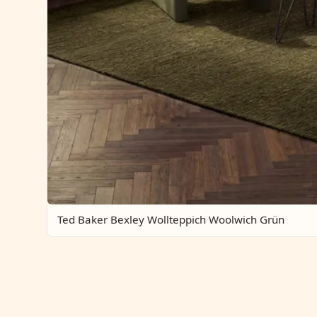
Ted Baker Bexley Wollteppich Woolwich Grün