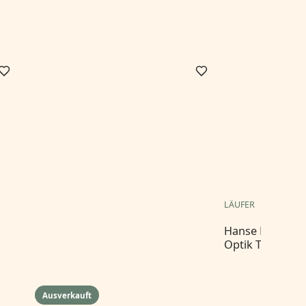
LÄUFER
Hanse Home Wol
Optik Teppich 
Ausverkauft