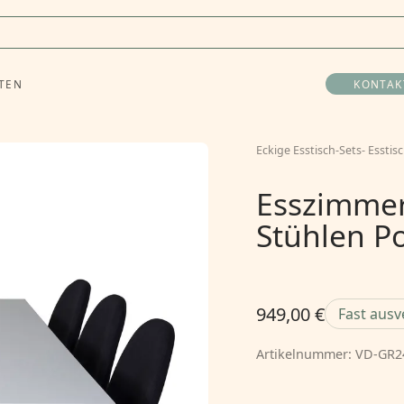
TEN
KONTAK
Eckige Esstisch-Sets
-
Esstis
Esszimmer
Stühlen Po
949,00 €
Fast ausv
Artikelnummer:
VD-GR2