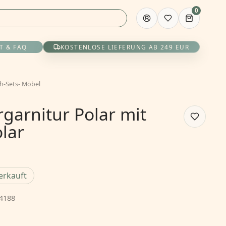
0
T & FAQ
KOSTENLOSE LIEFERUNG AB 249 EUR
ch-Sets
-
Möbel
garnitur Polar mit
lar
erkauft
4188