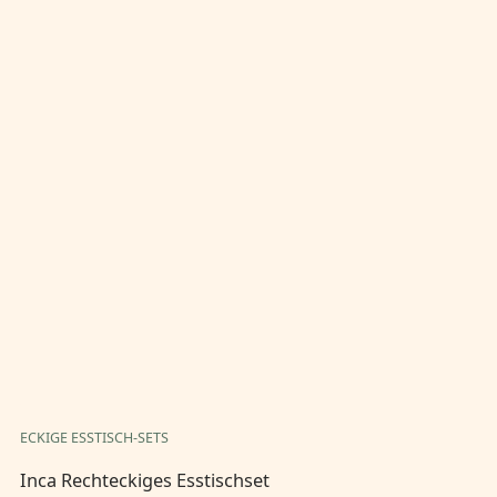
ECKIGE ESSTISCH-SETS
EC
Inca Rechteckiges Esstischset
In