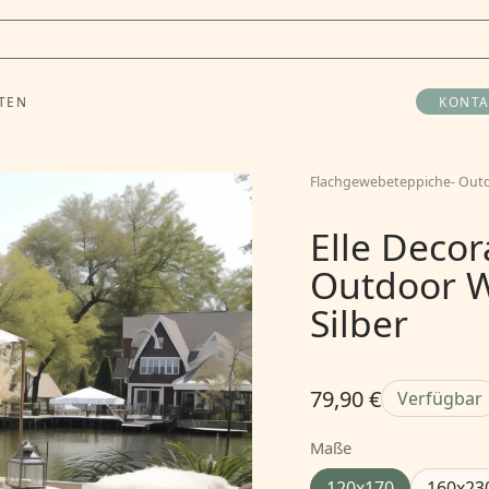
TEN
KONTA
Flachgewebeteppiche
-
Out
Elle Decor
Outdoor 
Silber
79,90 €
Verfügbar
Maße
120x170
160x23