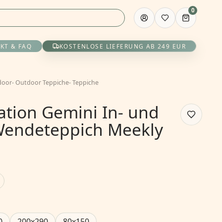
0
KT & FAQ
KOSTENLOSE LIEFERUNG AB 249 EUR
door
-
Outdoor Teppiche
-
Teppiche
ation Gemini In- und
Wendeteppich Meekly
0
200x290
80x150