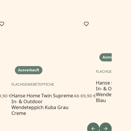
Ausverkauft
Ausverkauft
FLACHGEWEBETEPP
Hanse Home Tw
FLACHGEWEBETEPPICHE
In- & Outdoor
Wendeteppich 
Hanse Home Twin Supreme
9,90 €
Ab 69,90 €
Blau
In- & Outdoor
Wendeteppich Kuba Grau
Creme