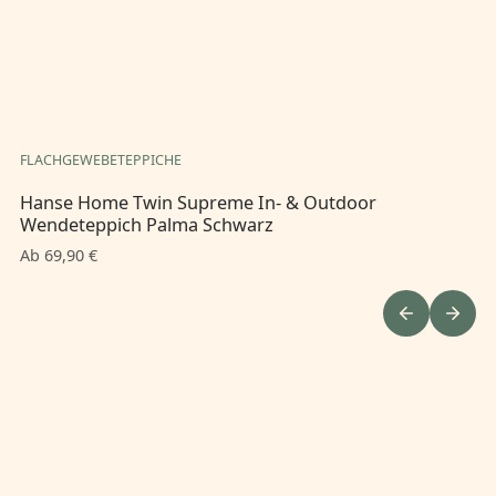
FLACHGEWEBETEPPICHE
FL
Hanse Home Twin Supreme In- & Outdoor
Ha
Wendeteppich Palma Schwarz
We
Ab 69,90 €
Ab