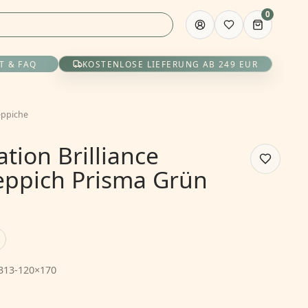
0
T & FAQ
KOSTENLOSE LIEFERUNG AB 249 EUR
eppiche
ation Brilliance
Teppich Prisma Grün
313-120×170