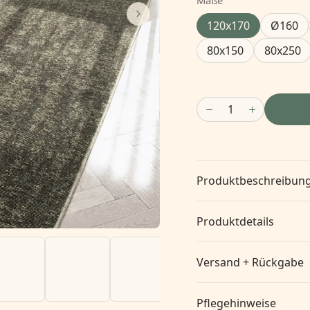
Maße
120x170
Ø160
80x150
80x250
1
Produktbeschreibun
Produktdetails
Versand + Rückgabe
Pflegehinweise