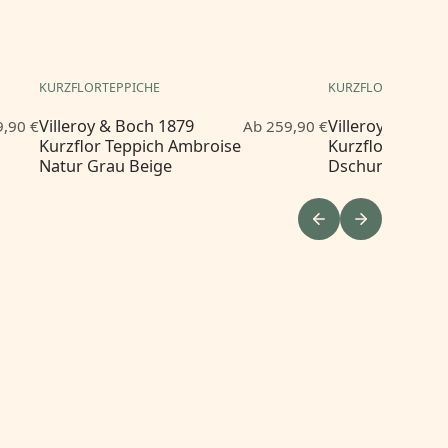
KURZFLORTEPPICHE
KURZFLORTEPPICH
Villeroy & Boch 1879
Villeroy & Boch
,90 €
Ab 259,90 €
Kurzflor Teppich Ambroise
Kurzflor Teppi
Natur Grau Beige
Dschungelgrün