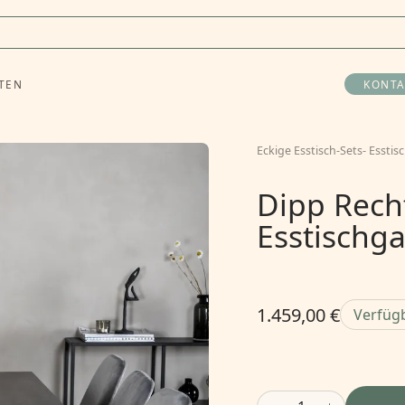
TEN
KONTA
Eckige Esstisch-Sets
-
Esstis
Dipp Rech
Esstischga
1.459,00 €
Verfüg