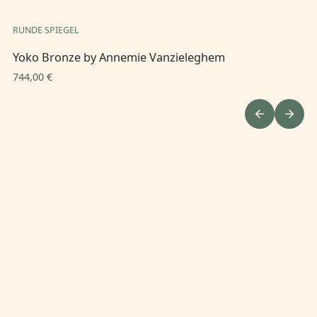
RUNDE SPIEGEL
QU
Yoko Bronze by Annemie Vanzieleghem
Vo
744,00 €
34