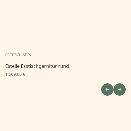
ESSTISCH-SETS
ES
Estelle Esstischgarnitur rund
Es
1.569,00 €
1.