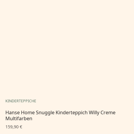
KINDERTEPPICHE
KI
Hanse Home Snuggle Kinderteppich Willy Creme
Ha
Multifarben
Mu
159,90 €
14