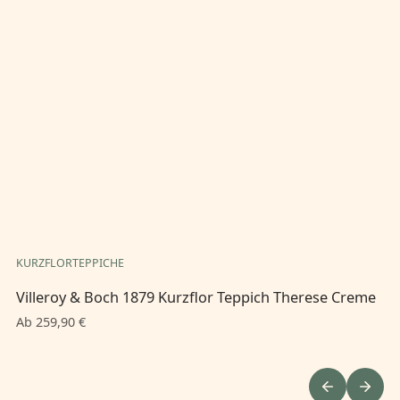
KURZFLORTEPPICHE
KU
Villeroy & Boch 1879 Kurzflor Teppich Therese Creme
Vi
Gr
Ab 259,90 €
Ab