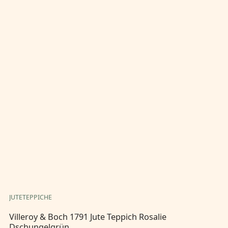
JUTETEPPICHE
JU
Villeroy & Boch 1791 Jute Teppich Rosalie
Vi
Dschungelgrün