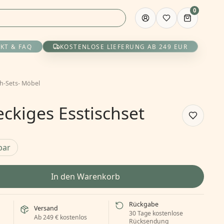
0
KT & FAQ
KOSTENLOSE LIEFERUNG AB 249 EUR
ch-Sets
-
Möbel
eckiges Esstischset
bar
In den Warenkorb
Rückgabe
Versand
30 Tage kostenlose
Ab 249 € kostenlos
Rücksendung