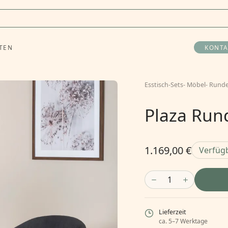
TEN
KONTA
Esstisch-Sets
-
Möbel
-
Runde
Plaza Rund
1.169,00 €
Verfüg
1
Lieferzeit
ca. 5–7 Werktage