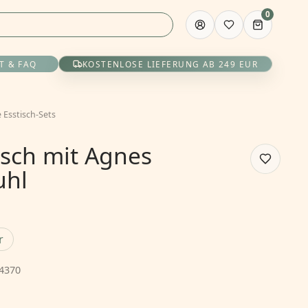
0
T & FAQ
KOSTENLOSE LIEFERUNG AB 249 EUR
 Esstisch-Sets
isch mit Agnes
uhl
r
4370