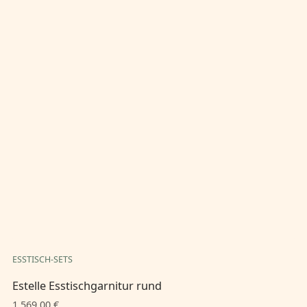
ESSTISCH-SETS
ES
Estelle Esstischgarnitur rund
Es
1.569,00 €
1.