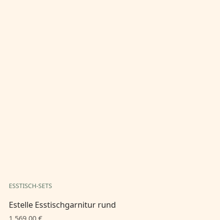
ESSTISCH-SETS
ES
Estelle Esstischgarnitur rund
Es
1.569,00 €
1.