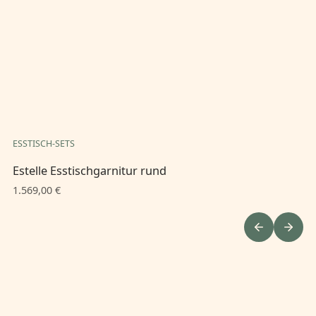
ESSTISCH-SETS
ES
Estelle Esstischgarnitur rund
Es
1.569,00 €
1.