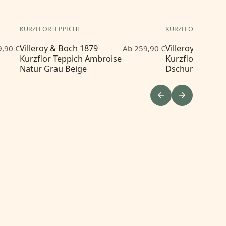
KURZFLORTEPPICHE
KURZFLORTEPPICH
Villeroy & Boch 1879
Villeroy & Boch
,90 €
Ab 259,90 €
Kurzflor Teppich Ambroise
Kurzflor Teppi
Natur Grau Beige
Dschungelgrün