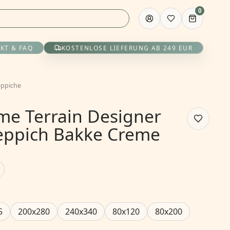
0
KT & FAQ
KOSTENLOSE LIEFERUNG AB 249 EUR
eppiche
e Terrain Designer
Teppich Bakke Creme
5
200x280
240x340
80x120
80x200