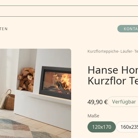
TEN
KONTA
Kurzflorteppiche
-
Läufer
-
T
Hanse Hom
Kurzflor 
49,90 €
Verfügbar
Maße
120x170
160x23