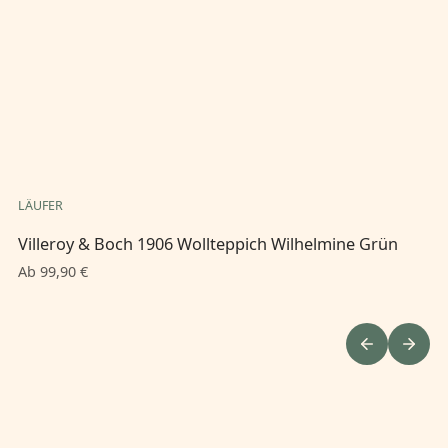
LÄUFER
LÄ
Villeroy & Boch 1906 Wollteppich Wilhelmine Grün
Vi
B
Ab 99,90 €
Ab