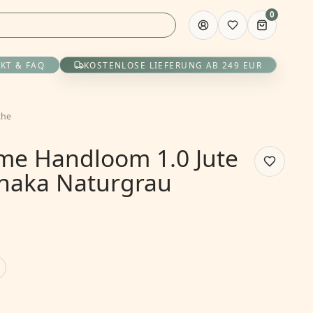
0
KT & FAQ
KOSTENLOSE LIEFERUNG AB 249 EUR
che
e Handloom 1.0 Jute
haka Naturgrau