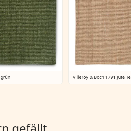
lgrün
Villeroy & Boch 1791 Jute T
 gefällt