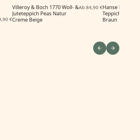
Villeroy & Boch 1770 Woll- &
Hanse Home Sha
Ab 84,90 €
Juteteppich Peas Natur
Teppich Sharmi
9,90 €
Creme Beige
Braun