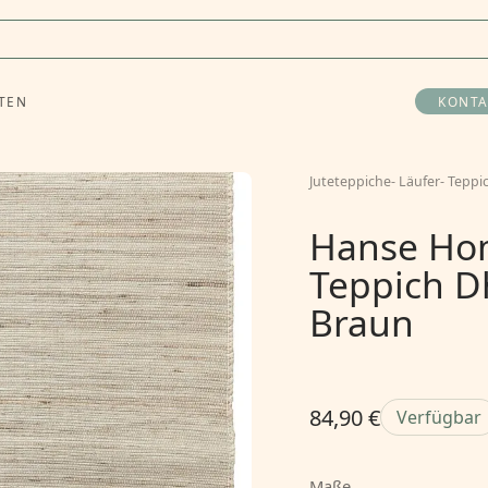
TEN
KONTA
Juteteppiche
-
Läufer
-
Teppi
Hanse Hom
Teppich D
Braun
84,90 €
Verfügbar
Maße