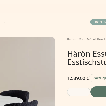
TEN
KONTA
Esstisch-Sets
-
Möbel
-
Runde
Härön Ess
Esstischst
1.539,00 €
Verfüg
1