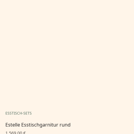
ESSTISCH-SETS
ES
Estelle Esstischgarnitur rund
Es
1.569,00 €
1.