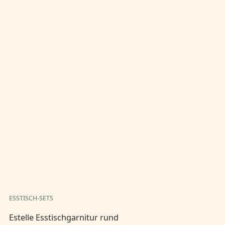
ESSTISCH-SETS
ES
Estelle Esstischgarnitur rund
Es