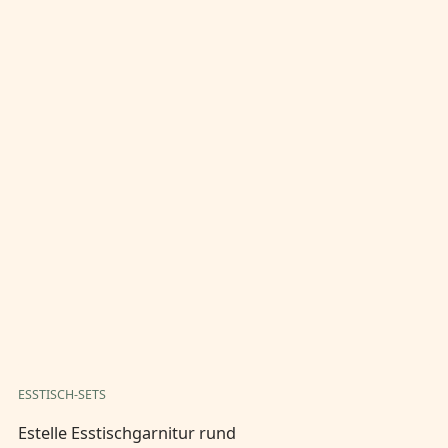
ESSTISCH-SETS
ES
Estelle Esstischgarnitur rund
Es