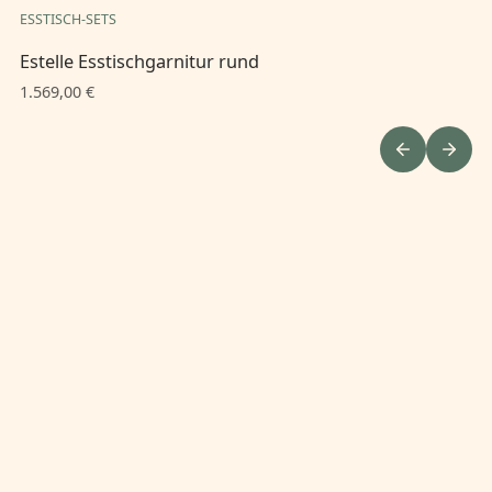
ESSTISCH-SETS
ES
Estelle Esstischgarnitur rund
Es
1.569,00 €
1.