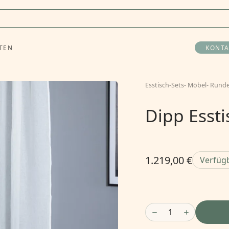
TEN
KONTA
Esstisch-Sets
-
Möbel
-
Runde
Dipp Esst
1.219,00 €
Verfüg
1